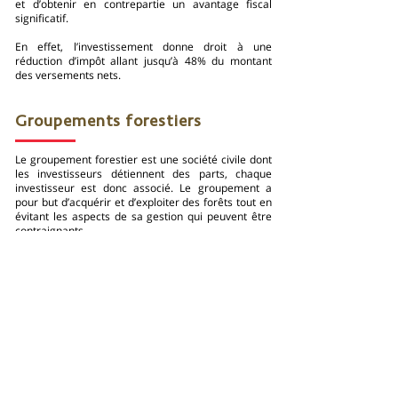
et d’obtenir en contrepartie un avantage fiscal
significatif.
En effet, l’investissement donne droit à une
réduction d’impôt allant jusqu’à 48% du montant
des versements nets.
Groupements forestiers
Le groupement forestier est une société civile dont
les investisseurs détiennent des parts, chaque
investisseur est donc associé. Le groupement a
pour but d’acquérir et d’exploiter des forêts tout en
évitant les aspects de sa gestion qui peuvent être
contraignants.​
Investir dans un bien tangible, ce n’est pas
seulement investir dans les métaux précieux ou
l’immobilier. D’autres alternatives sont possibles,
comme celles du groupement foncier forestier
(GFF) : un investissement rentable sur le long terme
qui répond aussi à un engagement responsable.
Cette forme de placement bénéficie aussi d’une
fiscalité attractive, comme une réduction sur l’impôt
sur la fortune immobilière (IFI).