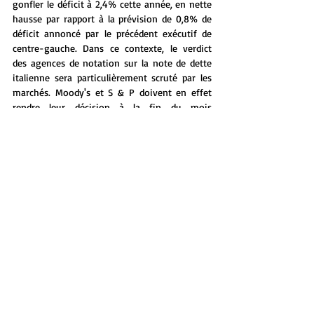
gonfler le déficit à 2,4% cette année, en nette 
hausse par rapport à la prévision de 0,8% de 
déficit annoncé par le précédent exécutif de 
centre-gauche. Dans ce contexte, le verdict 
des agences de notation sur la note de dette 
italienne sera particulièrement scruté par les 
marchés. Moody's et S & P doivent en effet 
rendre leur décision à la fin du mois 
emboitant le pas à l'agence Fitch, qui a déjà 
jugé que le projet de budget entraînera « des 
risques accrus » pour les finances publiques 
transalpines. Mais au-delà du verdict des 
agences et de la question de la soutenabilité 
de la dette italienne, il ne faudrait pas que les 
marchés se replongent dans les mauvais 
souvenirs de la crise souveraine de 2011... car 
cette fois-ci, cela pourrait être le coup de 
grâce pour la zone euro.
[if !supportLineBreakNewLine]
[endif]Source: 
Boursorama
[if !supportLineBreakNewLine]
[endif]